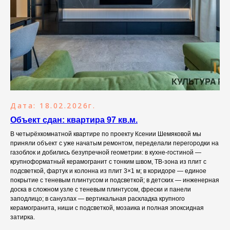
Дата: 18.02.2026г.
Объект сдан: квартира 97 кв.м.
В четырёхкомнатной квартире по проекту Ксении Шемяковой мы
приняли объект с уже начатым ремонтом, переделали перегородки на
газоблок и добились безупречной геометрии: в кухне-гостиной —
крупноформатный керамогранит с тонким швом, ТВ-зона из плит с
подсветкой, фартук и колонна из плит 3×1 м; в коридоре — единое
покрытие с теневым плинтусом и подсветкой; в детских — инженерная
доска в сложном узле с теневым плинтусом, фрески и панели
заподлицо; в санузлах — вертикальная раскладка крупного
керамогранита, ниши с подсветкой, мозаика и полная эпоксидная
затирка.