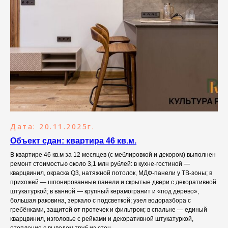
Дата: 20.11.2025г.
Объект сдан: квартира 46 кв.м.
В квартире 46 кв.м за 12 месяцев (с меблировкой и декором) выполнен
ремонт стоимостью около 3,1 млн рублей: в кухне-гостиной —
кварцвинил, окраска Q3, натяжной потолок, МДФ-панели у ТВ-зоны; в
прихожей — шпонированные панели и скрытые двери с декоративной
штукатуркой; в ванной — крупный керамогранит и «под дерево»,
большая раковина, зеркало с подсветкой; узел водоразбора с
гребёнками, защитой от протечек и фильтром; в спальне — единый
кварцвинил, изголовье с рейками и декоративной штукатуркой,