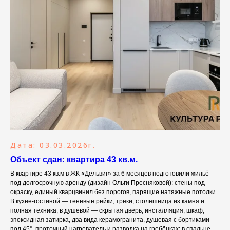
Дата: 03.03.2026г.
Объект сдан: квартира 43 кв.м.
В квартире 43 кв.м в ЖК «Дельвиг» за 6 месяцев подготовили жильё
под долгосрочную аренду (дизайн Ольги Пресняковой): стены под
окраску, единый кварцвинил без порогов, парящие натяжные потолки.
В кухне-гостиной — теневые рейки, треки, столешница из камня и
полная техника; в душевой — скрытая дверь, инсталляция, шкаф,
эпоксидная затирка, два вида керамогранита, душевая с бортиками
под 45°, проточный нагреватель и разводка на гребёнках; в спальне —