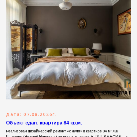
Дата: 07.08.2026г.
Объект сдан: квартира 84 кв.м.
Реализован дизайнерский ремонт «с нуля» в квартире 84 м² ЖК
Шаляпин (Нижний Новгород) по проекту студии M I S U R A HOME — с