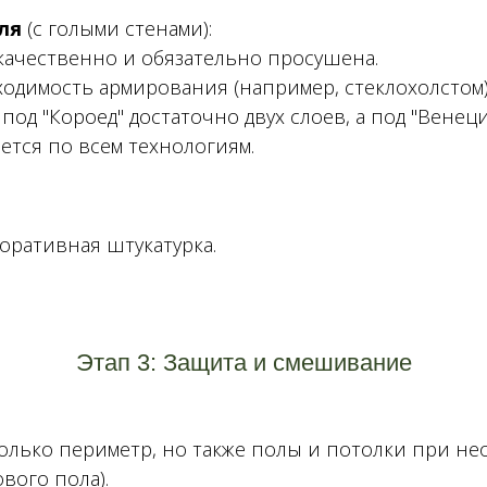
уля
(с голыми стенами):
качественно и обязательно просушена.
ходимость армирования (например, стеклохолстом
под "Короед" достаточно двух слоев, а под "Венец
тся по всем технологиям.
коративная штукатурка.
Этап 3: Защита и смешивание
только периметр, но также полы и потолки при не
вого пола).