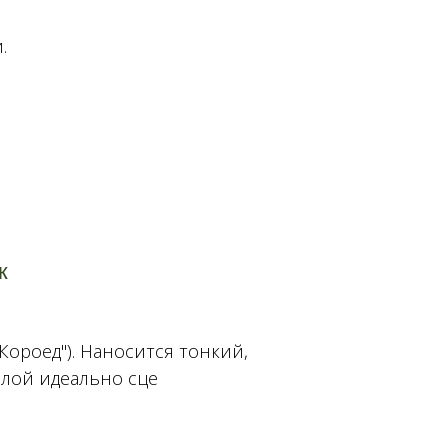
.
к
Короед"). Наносится тонкий,
слой идеально сце